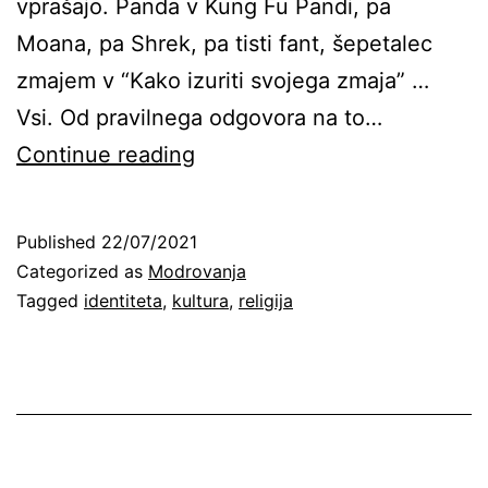
vprašajo. Panda v Kung Fu Pandi, pa
Moana, pa Shrek, pa tisti fant, šepetalec
zmajem v “Kako izuriti svojega zmaja” …
Vsi. Od pravilnega odgovora na to…
Kdo
Continue reading
sem?
O
Published
22/07/2021
barbarskosti
Categorized as
Modrovanja
nekega
Tagged
identiteta
,
kultura
,
religija
vprašanja