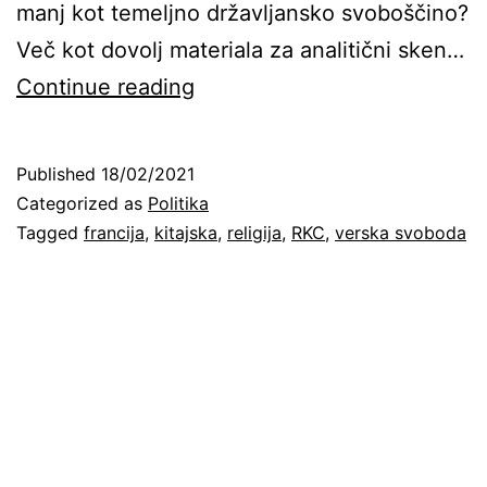
manj kot temeljno državljansko svoboščino?
Več kot dovolj materiala za analitični sken…
Svoboda
Continue reading
pred
državo
Published
18/02/2021
–
Categorized as
Politika
svoboda
Tagged
francija
,
kitajska
,
religija
,
RKC
,
verska svoboda
za
cerkve