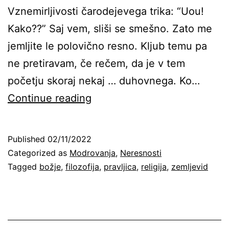
Vznemirljivosti čarodejevega trika: “Uou!
Kako??” Saj vem, sliši se smešno. Zato me
jemljite le polovično resno. Kljub temu pa
ne pretiravam, če rečem, da je v tem
početju skoraj nekaj … duhovnega. Ko…
Duhovnost
Continue reading
v
preobrnjenem
Published
02/11/2022
zemljevidu
Categorized as
Modrovanja
,
Neresnosti
Tagged
božje
,
filozofija
,
pravljica
,
religija
,
zemljevid