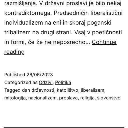
razmišljanja. V državni proslavi je bilo nekaj
kontradiktornega. Predsedničin liberalistični
individualizem na eni in skoraj poganski
tribalizem na drugi strani. Vsaj v poetičnosti
in formi, če že ne neposredno…
Continue
Triptih
reading
ob
proslavi.
Published
26/06/2023
3.
Categorized as
Odzivi
,
Politika
del:
Tagged
dan državnosti
,
katolištvo
,
liberalizem
,
mitologija
,
nacionalizem
,
proslava
,
religija
,
slovenstvo
Premagana
proslava