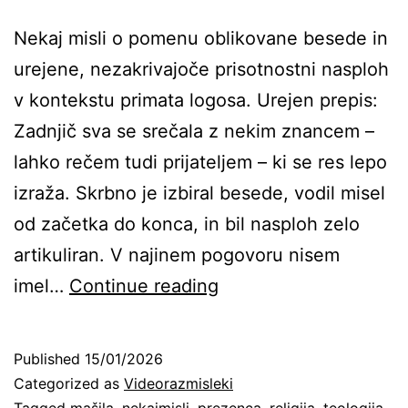
Nekaj misli o pomenu oblikovane besede in
urejene, nezakrivajoče prisotnostni nasploh
v kontekstu primata logosa. Urejen prepis:
Zadnjič sva se srečala z nekim znancem –
lahko rečem tudi prijateljem – ki se res lepo
izraža. Skrbno je izbiral besede, vodil misel
od začetka do konca, in bil nasploh zelo
artikuliran. V najinem pogovoru nisem
Govor,
imel…
Continue reading
prezenca
in
Published
15/01/2026
logos
Categorized as
Videorazmisleki
Tagged
mašila
,
nekajmisli
,
prezenca
,
religija
,
teologija
,