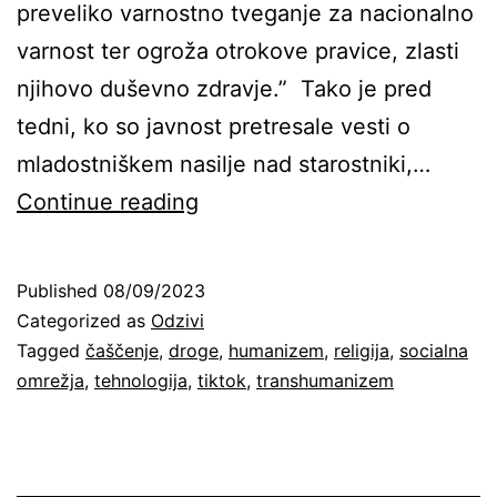
preveliko varnostno tveganje za nacionalno
varnost ter ogroža otrokove pravice, zlasti
njihovo duševno zdravje.” Tako je pred
tedni, ko so javnost pretresale vesti o
mladostniškem nasilje nad starostniki,…
TikTok
Continue reading
kot
pot
Published
08/09/2023
v
Categorized as
Odzivi
bestialnost
Tagged
čaščenje
,
droge
,
humanizem
,
religija
,
socialna
omrežja
,
tehnologija
,
tiktok
,
transhumanizem