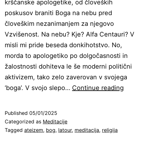
krščanske apologetike, od človeških
poskusov braniti Boga na nebu pred
človeškim nezanimanjem za njegovo
Vzvišenost. Na nebu? Kje? Alfa Centauri? V
misli mi pride beseda donkihotstvo. No,
morda to apologetiko po dolgočasnosti in
žalostnosti dohiteva le še moderni politični
aktivizem, tako zelo zaverovan v svojega
Je
‘boga’. V svojo slepo…
Continue reading
Bog
ali
Published
05/01/2025
ga
Categorized as
Meditacije
ni?
Tagged
ateizem
,
bog
,
latour
,
meditacija
,
religija
Latou