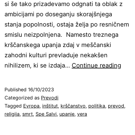
si še tako prizadevamo odgnati ta oblak z
ambicijami po doseganju skorajšnjega
stanja popolnosti, ostaja želja po resničnem
smislu neizpolnjena. Namesto treznega
krščanskega upanja zdaj v meščanski
zahodni kulturi prevladuje nekakšen
Kršč
nihilizem, ki se izdaja…
Continue reading
upan
v
Published
16/10/2023
Evro
Categorized as
Prevodi
za
Tagged
Evropa
,
inštitut
,
krščanstvo
,
politika
,
prevod
,
religija
,
smrt
,
Spe Salvi
,
upanje
,
vera
življ
svet