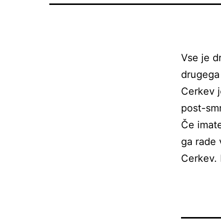
Vse je d
drugega 
Cerkev j
post-smr
Če imate
ga rade 
Cerkev. 