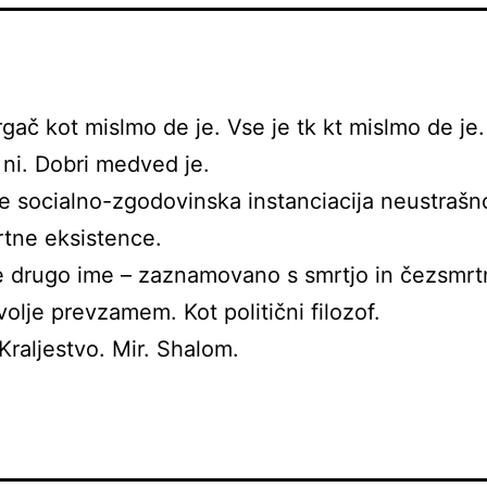
rgač kot mislmo de je. Vse je tk kt mislmo de je
ni. Dobri medved je.
e socialno-zgodovinska instanciacija neustrašno
tne eksistence.
 drugo ime – zaznamovano s smrtjo in čezsmrt
volje prevzamem. Kot politični filozof.
Kraljestvo. Mir. Shalom.