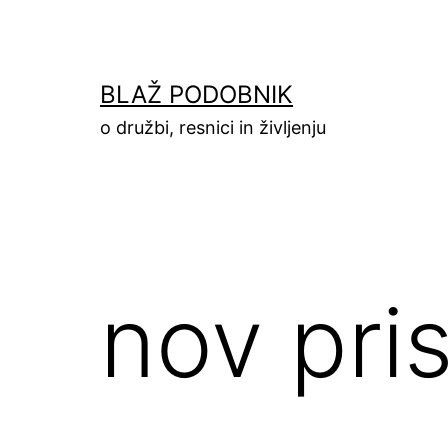
Skip
to
content
BLAŽ PODOBNIK
o družbi, resnici in življenju
nov pri