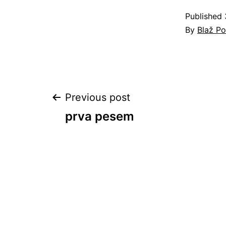
Published
By
Blaž P
Post
Previous post
prva pesem
navigation