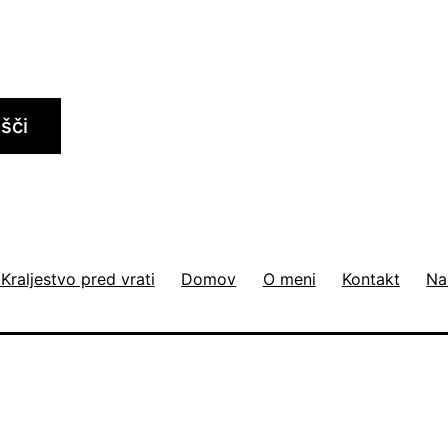
Išči
 Kraljestvo pred vrati
Domov
O meni
Kontakt
Na