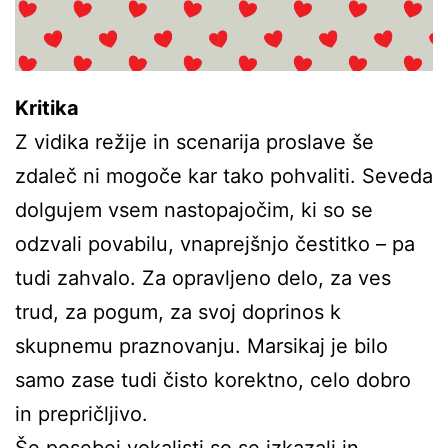
Kritika
Z vidika režije in scenarija proslave še
zdaleč ni mogoče kar tako pohvaliti. Seveda
dolgujem vsem nastopajočim, ki so se
odzvali povabilu, vnaprejšnjo čestitko – pa
tudi zahvalo. Za opravljeno delo, za ves
trud, za pogum, za svoj doprinos k
skupnemu praznovanju. Marsikaj je bilo
samo zase tudi čisto korektno, celo dobro
in prepričljivo.
Še posebej vokalisti so se izkazali in