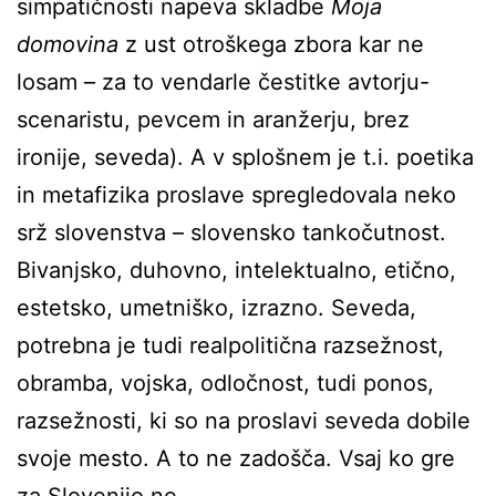
simpatičnosti napeva skladbe
Moja
domovina
z ust otroškega zbora kar ne
losam – za to vendarle čestitke avtorju-
scenaristu, pevcem in aranžerju, brez
ironije, seveda). A v splošnem je t.i. poetika
in metafizika proslave spregledovala neko
srž slovenstva – slovensko tankočutnost.
Bivanjsko, duhovno, intelektualno, etično,
estetsko, umetniško, izrazno. Seveda,
potrebna je tudi realpolitična razsežnost,
obramba, vojska, odločnost, tudi ponos,
razsežnosti, ki so na proslavi seveda dobile
svoje mesto. A to ne zadošča. Vsaj ko gre
za Slovenijo ne.