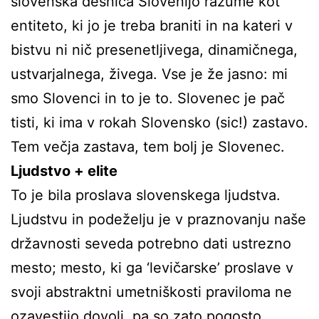
slovenska desnica Slovenijo razume kot
entiteto, ki jo je treba braniti in na kateri v
bistvu ni nič presenetljivega, dinamičnega,
ustvarjalnega, živega. Vse je že jasno: mi
smo Slovenci in to je to. Slovenec je pač
tisti, ki ima v rokah Slovensko (sic!) zastavo.
Tem večja zastava, tem bolj je Slovenec.
Ljudstvo + elite
To je bila proslava slovenskega ljudstva.
Ljudstvu in podeželju je v praznovanju naše
državnosti seveda potrebno dati ustrezno
mesto; mesto, ki ga ‘levičarske’ proslave v
svoji abstraktni umetniškosti praviloma ne
ozavestijo dovolj, pa so zato pogosto