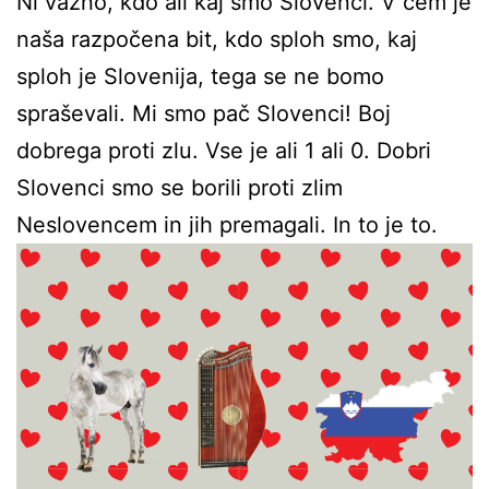
Ni važno, kdo ali kaj smo Slovenci. V čem je
naša razpočena bit, kdo sploh smo, kaj
sploh je Slovenija, tega se ne bomo
spraševali. Mi smo pač Slovenci! Boj
dobrega proti zlu. Vse je ali 1 ali 0. Dobri
Slovenci smo se borili proti zlim
Neslovencem in jih premagali. In to je to.