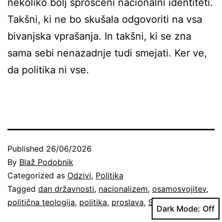
nekoliko bolj sproščeni nacionalni identiteti.
Takšni, ki ne bo skušala odgovoriti na vsa
bivanjska vprašanja. In takšni, ki se zna
sama sebi nenazadnje tudi smejati. Ker ve,
da politika ni vse.
Published
26/06/2026
By
Blaž Podobnik
Categorized as
Odzivi
,
Politika
Tagged
dan državnosti
,
nacionalizem
,
osamosvojitev
,
politična teologija
,
politika
,
proslava
,
Slovenija
Dark Mode: