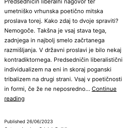
Predsedničin liberalni nagovor ter
umetniško vrhunska poetično mitska
proslava torej. Kako zdaj to dvoje spraviti?
Nemogoče. Takšna je vsaj stava tega,
zadnjega in najbolj smelo začrtanega
razmišljanja. V državni proslavi je bilo nekaj
kontradiktornega. Predsedničin liberalistični
individualizem na eni in skoraj poganski
tribalizem na drugi strani. Vsaj v poetičnosti
in formi, če že ne neposredno…
Continue
Triptih
reading
ob
proslavi.
Published
26/06/2023
3.