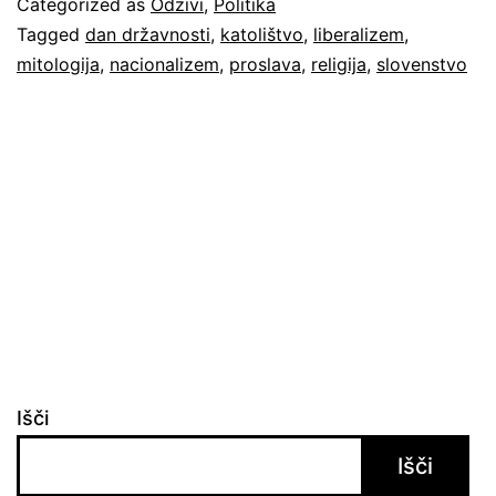
Categorized as
Odzivi
,
Politika
del:
Tagged
dan državnosti
,
katolištvo
,
liberalizem
,
mitologija
,
nacionalizem
,
proslava
,
religija
,
slovenstvo
Premagana
proslava
Išči
Išči