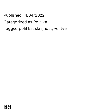
kot
politična
Published
14/04/2022
opcija
Categorized as
Politika
Tagged
politika
,
skrajnost
,
volitve
Išči