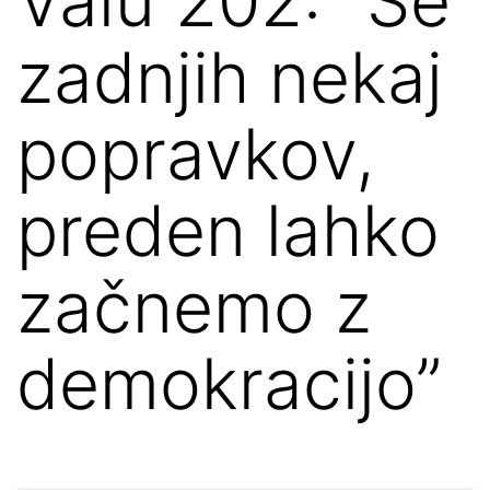
Valu 202: “Še
zadnjih nekaj
popravkov,
preden lahko
začnemo z
demokracijo”