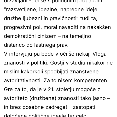
državljani -, bi se s političnim propadom
“razsvetljene, idealne, napredne ideje
družbe ljubezni in pravičnosti” tudi ta,
progresivni pol, moral navaditi na nekakšen
demokratični cinizem – na temeljno
distanco do lastnega prav.
V intervjuju pa bode v oči še nekaj. Vloga
znanosti v politiki. Gostji v studiu nikakor ne
mislim kakorkoli spodbijati znanstvene
avtoritativnosti. Za to nisem kompetenten.
Gre za to, da je v 21. stoletju mogoče z
avtoriteto (družbene) znanosti tako jasno –
in brez posebne zadrege! – zastopati
določene politične ideale ter celo